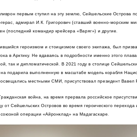
Деливрон первым ступил на эту землю, Сейшельские Острова 
логерас, адмирал И.К. Григорович (ставший военно-морским м
Ден (последний командир крейсера «Варяг») и другие.
ившийся героизмом и стоицизмом своего экипажа, был призва
ока в Арктику. Не вдаваясь в подробности именно этого плав
ной, так и дипломатической. В 2021 году в столице Сейшельс
рона подарила выполненную в масштабе модель корабля Нац
 освещались местными СМИ, присутствовал президент Вавел 
ражданская война, на время прервала российское присутствие
ду от Сейшельских Островов во время героического перехода и
я союзной операции «Айронклад» на Мадагаскаре.