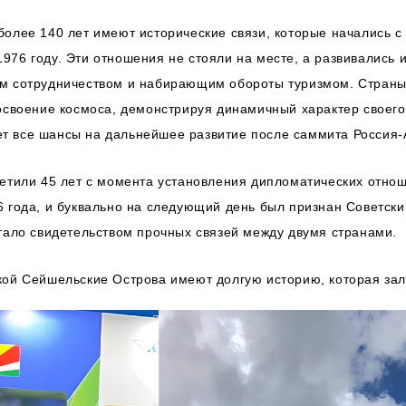
олее 140 лет имеют исторические связи, которые начались с 
76 году. Эти отношения не стояли на месте, а развивались и
ым сотрудничеством и набирающим обороты туризмом. Страны
 освоение космоса, демонстрируя динамичный характер своег
 все шансы на дальнейшее развитие после саммита Россия-А
метили 45 лет с момента установления дипломатических отно
6 года, и буквально на следующий день был признан Советск
тало свидетельством прочных связей между двумя странами.
кой Сейшельские Острова имеют долгую историю, которая за