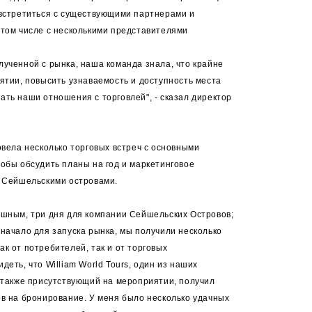
 встретиться с существующими партнерами и
 том числе с несколькими представителями
ученной с рынка, наша команда знала, что крайне
ятии, повысить узнаваемость и доступность места
ть наши отношения с торговлей", - сказал директор
овела несколько торговых встреч с основными
обы обсудить планы на год и маркетинговое
и Сейшельскими островами.
ешным, три дня для компании Сейшельских Островов;
начало для запуска рынка, мы получили несколько
к от потребителей, так и от торговых
еть, что William World Tours, один из наших
 также присутствующий на мероприятии, получил
в на бронирование. У меня было несколько удачных