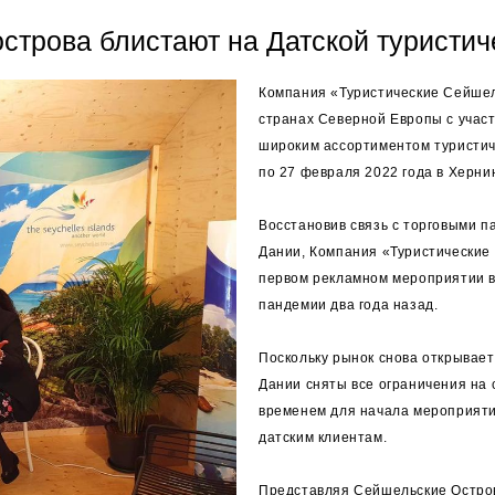
строва блистают на Датской туристич
Компания «Туристические Сейшел
странах Северной Европы с участ
широким ассортиментом туристиче
по 27 февраля 2022 года в Хернин
Восстановив связь с торговыми 
Дании, Компания «Туристические
первом рекламном мероприятии в
пандемии два года назад.
Поскольку рынок снова открывает
Дании сняты все ограничения на 
временем для начала мероприят
датским клиентам.
Представляя Сейшельские Остров